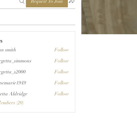
Request To Join
s
nn smith
Follow
rgetta_simmons
Follow
a_simmons
rgetta_s2000
Follow
a_s2000
unemarie1949
Follow
rie1949
etta Aldridge
Follow
Members (20)