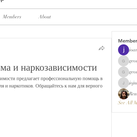
Members
About
Member
joa
geo
зма и наркозависимости
georgett
geo
georgett
симости предлагает профессиональную помощь в 
joj
ля и наркотиков. Обращайтесь к нам для верного 
jojunema
Ren
See All 