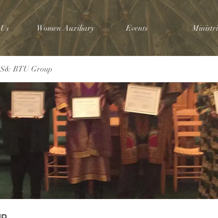
 Us
Women Auxiliary
Events
Ministri
SS& BTU Group
up