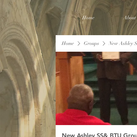
Home
About
Home
Groups
New Ashley 
New Ashley SS& BTU Gro