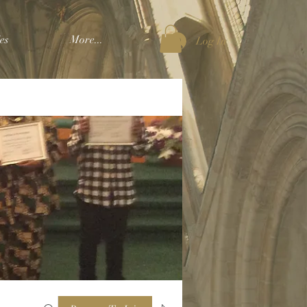
es
More...
Log In