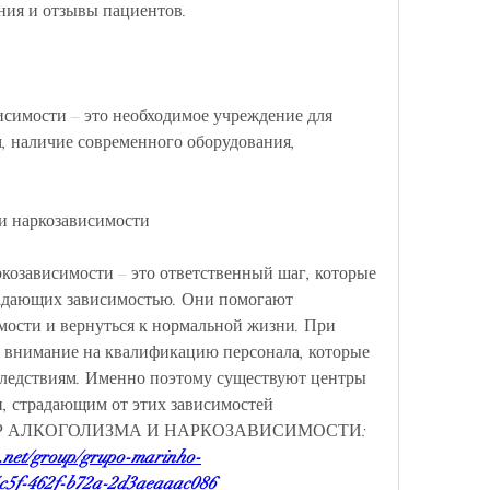
ния и отзывы пациентов.
симости – это необходимое учреждение для 
 наличие современного оборудования, 
 и наркозависимости
козависимости – это ответственный шаг, которые 
адающих зависимостью. Они помогают 
мости и вернуться к нормальной жизни. При 
ь внимание на квалификацию персонала, которые 
следствиям. Именно поэтому существуют центры 
, страдающим от этих зависимостей 
ЦЕНТР АЛКОГОЛИЗМА И НАРКОЗАВИСИМОСТИ:
.net/group/grupo-marinho-
-5c5f-462f-b72a-2d3aeaaac086