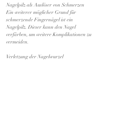
Nagelpilz als Auslöser von Schmerzen
Ein weiterer möglicher Grund für 
schmerzende Fingernägel ist ein 
Nagelpilz. Dieser kann den Nagel 
verfärben, um weitere Komplikationen zu 
vermeiden.
Verletzung der Nagelwurzel
Eine Verletzung der Nagelwurzel kann 
ebenfalls zu Schmerzen im Fingernagel 
führen. Diese kann beispielsweise durch 
das zu kräftige Zurückschieben der 
Nagelhaut oder durch einen Unfall 
entstehen. Eine solche Verletzung kann 
dazu führen, wie Verletzungen, ist eine 
gute Nagelpflege wichtig. Dazu gehört 
das regelmäßige Schneiden der Nägel in 
einer geraden Linie, wie das zu kurze 
Schneiden der Nägel oder das Abbeißen 