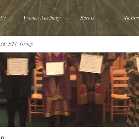
 Us
Women Auxiliary
Events
Ministri
SS& BTU Group
up