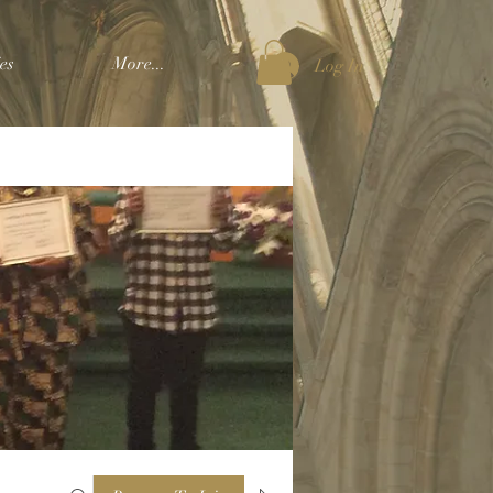
es
More...
Log In