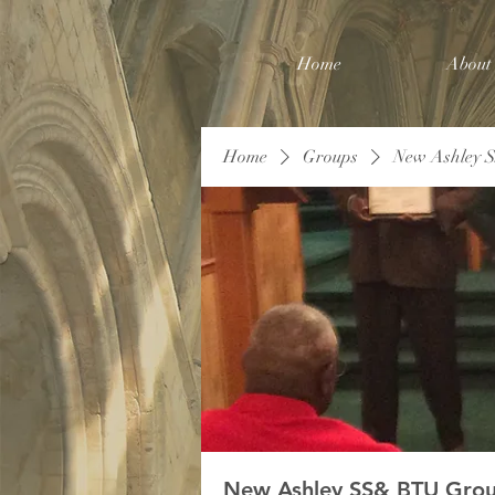
Home
About
Home
Groups
New Ashley 
New Ashley SS& BTU Gro