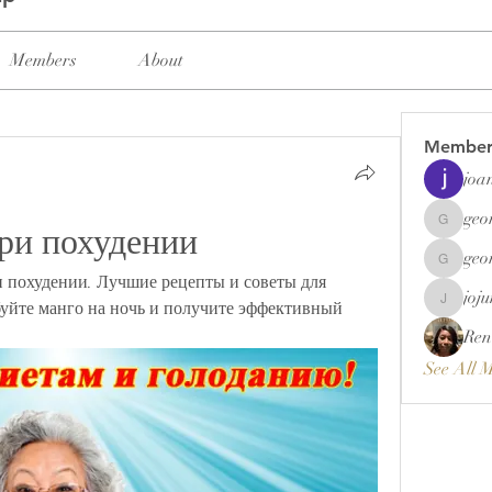
Members
About
Member
joa
geo
ри похудении
georgett
geo
georgett
и похудении. Лучшие рецепты и советы для 
joj
уйте манго на ночь и получите эффективный 
jojunema
Ren
See All 