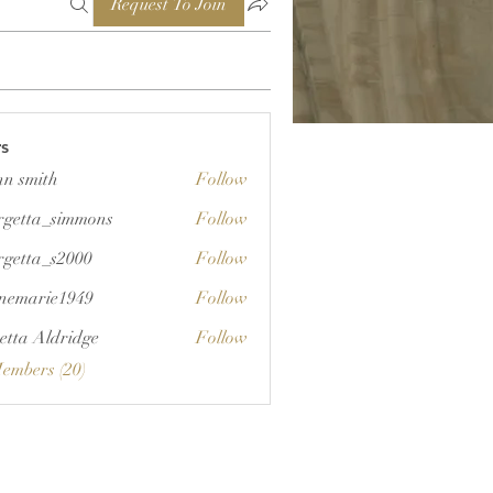
Request To Join
s
nn smith
Follow
rgetta_simmons
Follow
a_simmons
rgetta_s2000
Follow
a_s2000
unemarie1949
Follow
rie1949
etta Aldridge
Follow
Members (20)