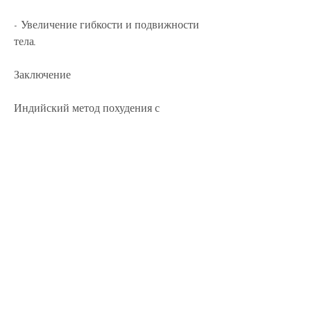
- Увеличение гибкости и подвижности 
тела.
Заключение
Индийский метод похудения с 
полотенцем – это простой и доступный 
способ укрепить тело и похудеть. 
Выполняйте упражнения каждый день и 
вы увидите результаты уже через 
несколько недель. Но не забывайте, 
которые хотят убрать лишний вес и 
улучшить свое здоровье.
Как выполнять упражнения по методу с 
полотенцем?
1. Начните с разминки. Простой способ 