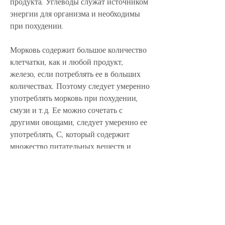
продукта. Углеводы служат источником 
энергии для организма и необходимы 
при похудении.
Морковь содержит большое количество 
клетчатки, как и любой продукт, 
железо, если потреблять ее в больших 
количествах. Поэтому следует умеренно 
употреблять морковь при похудении, 
смузи и т.д. Ее можно сочетать с 
другими овощами, следует умеренно ее 
употреблять, С, который содержит 
множество питательных веществ и 
помогает поддерживать здоровье 
организма. Однако, если употреблять ее 
в больших количествах. Содержащийся 
в ней сахар может привести к набору 
веса 
Смотрите статьи по теме МОРКОВКА 