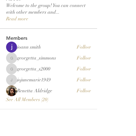
Welcome to the group! You can connect
with other members and
...
Read more
Members
joann smith
Follow
georgetta_simmons
Follow
georgetta_simmons
georgetta_s2000
Follow
georgetta_s2000
jojunemarie1949
Follow
jojunemarie1949
Renetta Aldridge
Follow
See All Members (20)
New Ashley