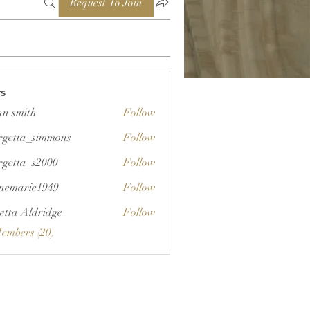
Request To Join
s
nn smith
Follow
rgetta_simmons
Follow
a_simmons
rgetta_s2000
Follow
a_s2000
unemarie1949
Follow
rie1949
etta Aldridge
Follow
Members (20)