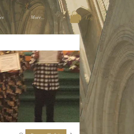
es
More...
Log In