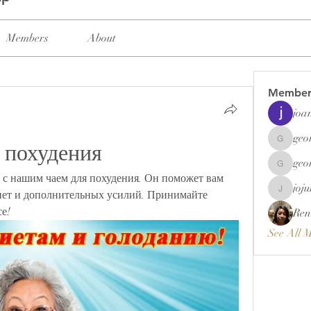
Members
About
Member
joa
geo
 похудения
georgett
geo
georgett
с нашим чаем для похудения. Он поможет вам 
joj
иет и дополнительных усилий. Принимайте 
jojunema
е!
Ren
See All 