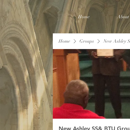
Home
About
Home
Groups
New Ashley 
New Ashley SS& BTU Gro