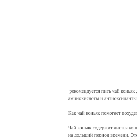
 рекомендуется пить чай коньяк два раза в день - утром и вечером. Однако, 
аминокислоты и антиоксиданты
Как чай коньяк помогает похуде
Чай коньяк содержит листья кон
на дольший период времени. Это