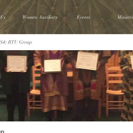
 Us
Women Auxiliary
Events
Ministri
SS& BTU Group
up