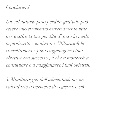
Conclusioni
Un calendario peso perdita gratuito può 
essere uno strumento estremamente utile 
per gestire la tua perdita di peso in modo 
organizzato e motivante. Utilizzandolo 
correttamente, puoi raggiungere i tuoi 
obiettivi con successo., il che ti motiverà a 
continuare e a raggiungere i tuoi obiettivi.
3. Monitoraggio dell'alimentazione: un 
calendario ti permette di registrare ciò 
che mangi ogni giorno. Questo ti aiuta a 
tenere traccia delle tue abitudini 
alimentari e a identificare eventuali aree 
in cui potresti migliorare. Puoi anche 
annotare gli aspetti positivi della tua 
alimentazione, e rimanere motivato lungo 